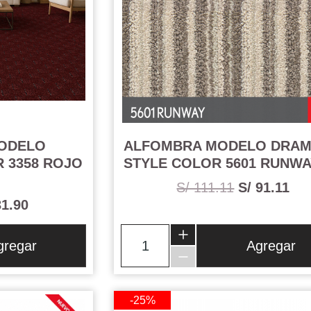
ODELO
ALFOMBRA MODELO DRAM
 3358 ROJO
STYLE COLOR 5601 RUNWA
S/ 111.11
S/ 91.11
31.90
gregar
Agregar
-25%