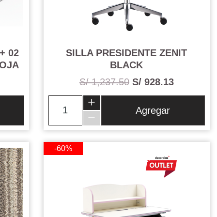
+ 02
SILLA PRESIDENTE ZENIT
ROJA
BLACK
S/ 1,237.50
S/ 928.13
Agregar
-60%