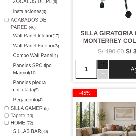
ZÓCALOS DE PE
(6)
Instalaciones
(3)
ACABADOS DE
PARED
(46)
SILLA GIRATORIA
Wall Panel Interior
(17)
MONTERREY COL
Wall Panel Exterior
(8)
S/ 490.00
S/ 
Combo Wall Panel
(1)
Paneles SPC tipo
A
Marmol
(11)
Paneles piedra
cincelada
(5)
-45%
Pegamento
(4)
SILLA GAMER
(5)
Tapete
(10)
HOME
(72)
SILLAS BAR
(30)