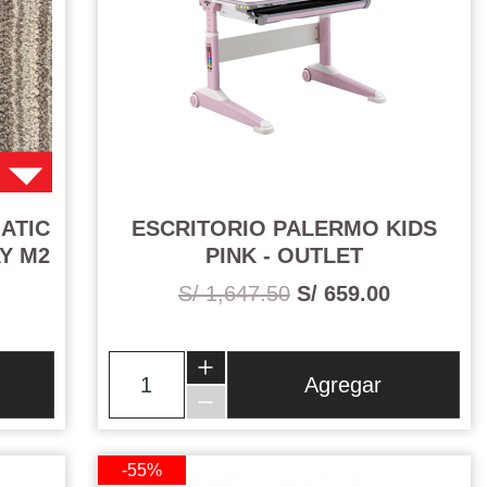
ATIC
ESCRITORIO PALERMO KIDS
Y M2
PINK - OUTLET
S/ 1,647.50
S/ 659.00
Agregar
-55%