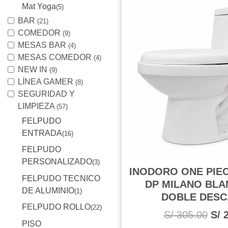
Mat Yoga
(5)
BAR
(21)
COMEDOR
(9)
MESAS BAR
(4)
MESAS COMEDOR
(4)
NEW IN
(9)
LÍNEA GAMER
(8)
SEGURIDAD Y
LIMPIEZA
(57)
FELPUDO
ENTRADA
(16)
FELPUDO
PERSONALIZADO
(3)
INODORO ONE PIEC
FELPUDO TECNICO
DP MILANO BL
DE ALUMINIO
(1)
DOBLE DES
FELPUDO ROLLO
(22)
S/ 305.00
S/ 
PISO