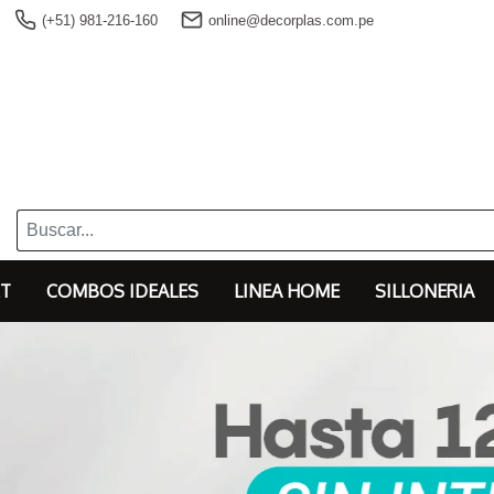
(+51) 981-216-160
online@decorplas.com.pe
T
COMBOS IDEALES
LINEA HOME
SILLONERIA