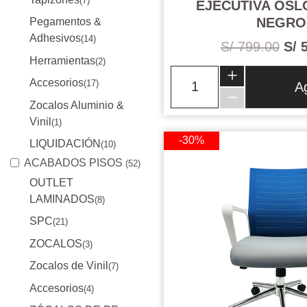
(7)
EJECUTIVA OS
NEGRO
Pegamentos &
Adhesivos
(14)
S/ 799.00
S/ 
Herramientas
(2)
Accesorios
(17)
A
Zocalos Aluminio &
Vinil
(1)
-30%
LIQUIDACIÓN
(10)
ACABADOS PISOS
(52)
OUTLET
LAMINADOS
(8)
SPC
(21)
ZOCALOS
(3)
Zocalos de Vinil
(7)
Accesorios
(4)