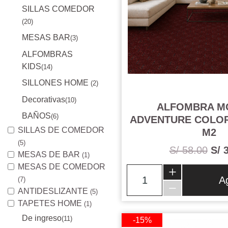
SILLAS COMEDOR
(20)
MESAS BAR
(3)
ALFOMBRAS
KIDS
(14)
SILLONES HOME
(2)
Decorativas
(10)
ALFOMBRA M
BAÑOS
(6)
ADVENTURE COLOR
SILLAS DE COMEDOR
M2
(5)
S/ 58.00
S/ 
MESAS DE BAR
(1)
MESAS DE COMEDOR
A
(7)
ANTIDESLIZANTE
(5)
TAPETES HOME
(1)
De ingreso
(11)
-15%