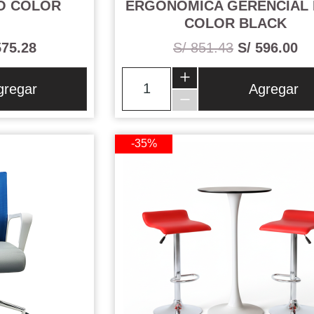
LO COLOR
ERGONOMICA GERENCIAL 
COLOR BLACK
575.28
S/ 851.43
S/ 596.00
gregar
Agregar
-35%