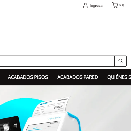
Ingresar
× 0
ACABADOS PISOS
ACABADOS PARED
QUIÉNES 