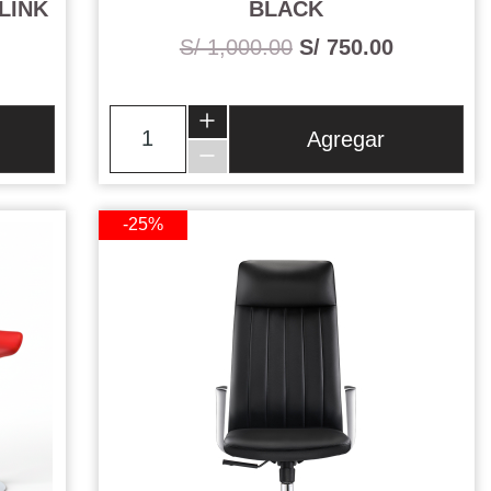
LINK
BLACK
S/ 1,000.00
S/ 750.00
Agregar
-25%