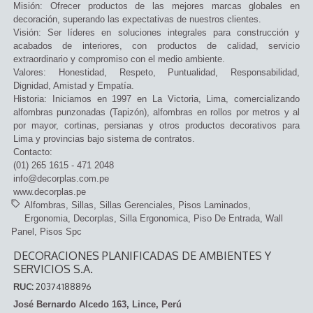
Misión: Ofrecer productos de las mejores marcas globales en
decoración, superando las expectativas de nuestros clientes.
Visión: Ser líderes en soluciones integrales para construcción y
acabados de interiores, con productos de calidad, servicio
extraordinario y compromiso con el medio ambiente.
Valores: Honestidad, Respeto, Puntualidad, Responsabilidad,
Dignidad, Amistad y Empatía.
Historia: Iniciamos en 1997 en La Victoria, Lima, comercializando
alfombras punzonadas (Tapizón), alfombras en rollos por metros y al
por mayor, cortinas, persianas y otros productos decorativos para
Lima y provincias bajo sistema de contratos.
Contacto:
(01) 265 1615 - 471 2048
info@decorplas.com.pe
www.decorplas.pe
Alfombras
Sillas
Sillas Gerenciales
Pisos Laminados
Ergonomia
Decorplas
Silla Ergonomica
Piso De Entrada
Wall
Panel
Pisos Spc
DECORACIONES PLANIFICADAS DE AMBIENTES Y
SERVICIOS S.A.
RUC:
20374188896
José Bernardo Alcedo 163, Lince, Perú