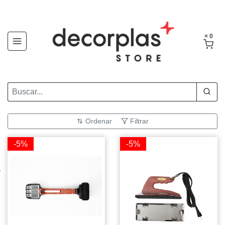
× 0
Ordenar
Filtrar
-5%
-5%