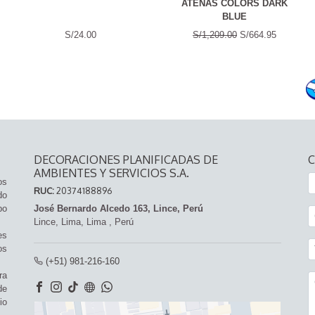
ATENAS COLORS DARK
BLUE
S/24.00
S/1,209.00
S/664.95
DECORACIONES PLANIFICADAS DE
AMBIENTES Y SERVICIOS S.A.
os
RUC:
20374188896
do
po
José Bernardo Alcedo 163, Lince, Perú
Lince,
Lima, Lima
,
Perú
es
os
(+51) 981-216-160
ra
de
io