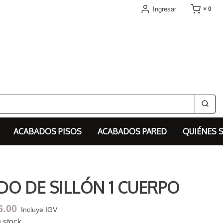
Ingresar
× 0
ACABADOS PISOS
ACABADOS PARED
QUIÉNES 
O DE SILLÓN 1 CUERPO
6.00
Incluye IGV
 stock