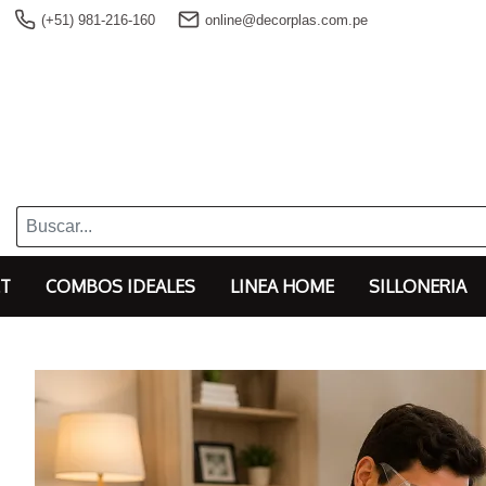
(+51) 981-216-160
online@decorplas.com.pe
T
COMBOS IDEALES
LINEA HOME
SILLONERIA