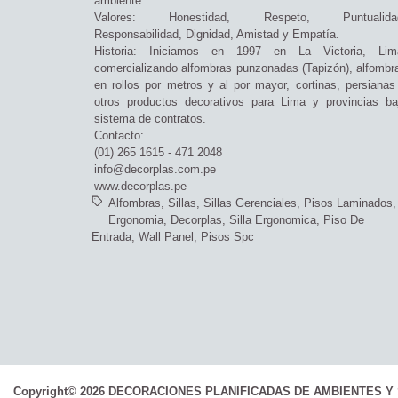
ambiente.
Valores: Honestidad, Respeto, Puntualida
Responsabilidad, Dignidad, Amistad y Empatía.
Historia: Iniciamos en 1997 en La Victoria, Lim
comercializando alfombras punzonadas (Tapizón), alfombr
en rollos por metros y al por mayor, cortinas, persianas
otros productos decorativos para Lima y provincias ba
sistema de contratos.
Contacto:
(01) 265 1615 - 471 2048
info@decorplas.com.pe
www.decorplas.pe
Alfombras
Sillas
Sillas Gerenciales
Pisos Laminados
Ergonomia
Decorplas
Silla Ergonomica
Piso De
Entrada
Wall Panel
Pisos Spc
Copyright© 2026 DECORACIONES PLANIFICADAS DE AMBIENTES Y 