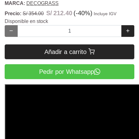
MARCA:
DECOGRASS
S/
212.40
(-40%)
Precio:
S/ 354.00
Incluye IGV
Disponible en stock
Añadir a carrito
Pedir por Whatsapp