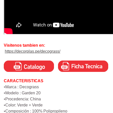
Visitenos tambien en:
https://decorplas.pe/decograss/
CARACTERISTICAS
•Marca : Decograss
•Modelo : Garden 20
•Procedencia: China
•Color: Verde + Verde
•Composición : 100% Polipropileno