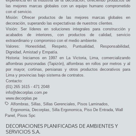
experiencia en la industria de la decoración, ofreciendo productos de
las mejores marcas globales con un equipo humano comprometido
con el servicio.
Misión: Ofrecer productos de las mejores marcas globales en
decoración, superando las expectativas de nuestros clientes.
Visión: Ser líderes en soluciones integrales para construcción y
acabados de interiores, con productos de calidad, servicio
extraordinario y compromiso con el medio ambiente.
Valores: Honestidad, Respeto, Puntualidad, Responsabilidad,
Dignidad, Amistad y Empatía.
Historia: Iniciamos en 1997 en La Victoria, Lima, comercializando
alfombras punzonadas (Tapizón), alfombras en rollos por metros y al
por mayor, cortinas, persianas y otros productos decorativos para
Lima y provincias bajo sistema de contratos.
Contacto:
(01) 265 1615 - 471 2048
info@decorplas.com.pe
www.decorplas.pe
Alfombras
Sillas
Sillas Gerenciales
Pisos Laminados
Ergonomia
Decorplas
Silla Ergonomica
Piso De Entrada
Wall
Panel
Pisos Spc
DECORACIONES PLANIFICADAS DE AMBIENTES Y
SERVICIOS S.A.