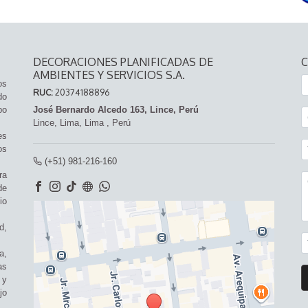
DECORACIONES PLANIFICADAS DE
AMBIENTES Y SERVICIOS S.A.
os
RUC:
20374188896
do
po
José Bernardo Alcedo 163, Lince, Perú
Lince,
Lima, Lima
,
Perú
es
os
(+51) 981-216-160
ra
de
io
d,
a,
as
 y
jo