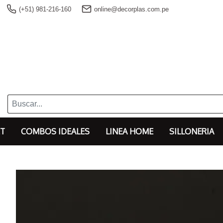
(+51) 981-216-160
online@decorplas.com.pe
T
COMBOS IDEALES
LINEA HOME
SILLONERIA