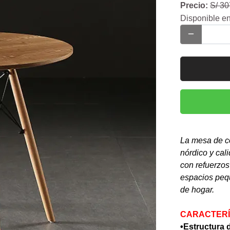
Precio:
S/ 30
Disponible en
La mesa de c
nórdico y cal
con refuerzos 
espacios peq
de hogar.
CARACTERÍ
•Estructura 