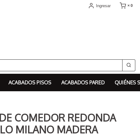
Ingresar
× 0
ACABADOS PISOS
ACABADOS PARED
QUIÉNES 
 DE COMEDOR REDONDA
LO MILANO MADERA