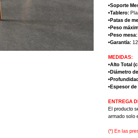
•Soporte Me
•Tablero:
Pla
•Patas de m
•Peso máxim
•Peso mesa:
•Garantía:
12
MEDIDAS:
•Alto Total (
•Diámetro de
•Profundidad
•Espesor de 
ENTREGA D
El producto se
armado solo 
(*) En las pr