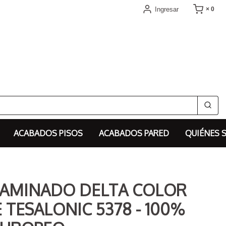
Ingresar
× 0
ACABADOS PISOS
ACABADOS PARED
QUIÉNES 
LAMINADO DELTA COLOR
 TESALONIC 5378 - 100%