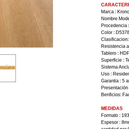
CARACTERI
Marca : Kron
Nombre Model
Procedencia 
Color : D537
Clasificacion
Resistencia a
Tablero : HD
Superficie : 
Sistema Ancla
Uso : Residen
Garantia : 5 
Presentación 
Benficios: Fac
MEDIDAS
Formato : 1
Espesor : 8