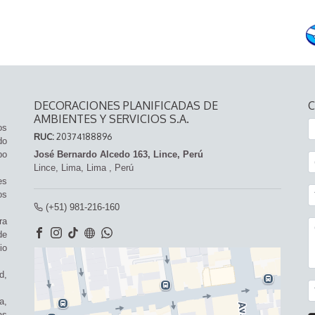
DECORACIONES PLANIFICADAS DE
AMBIENTES Y SERVICIOS S.A.
os
RUC:
20374188896
do
po
José Bernardo Alcedo 163, Lince, Perú
Lince,
Lima, Lima
,
Perú
es
os
(+51) 981-216-160
ra
de
io
d,
a,
as