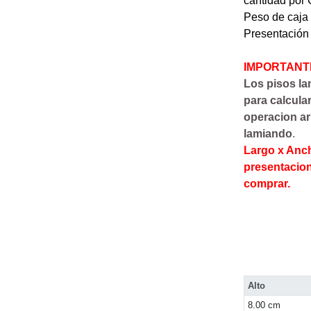
cantidad por C
Peso de caja 
Presentación 
IMPORTANT
Los pisos la
para calcula
operacion ar
lamiando
.
Largo x Anch
presentacion
comprar.
Alto
8.00 cm