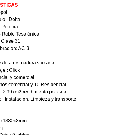
STICAS :
opol
o : Delta
: Polonia
8 Roble Tesalónica
: Clase 31
brasión: AC-3
F
Textura de madera surcada
je : Click
cial y comercial
años comercial y 10 Residencial
: 2.397m2 rendimiento por caja
il Instalación, Limpieza y transporte
93x1380x8mm
mm