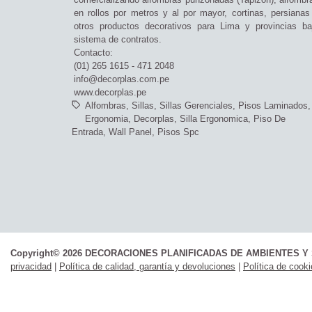
en rollos por metros y al por mayor, cortinas, persianas
otros productos decorativos para Lima y provincias ba
sistema de contratos.
Contacto:
(01) 265 1615 - 471 2048
info@decorplas.com.pe
www.decorplas.pe
Alfombras
Sillas
Sillas Gerenciales
Pisos Laminados
Ergonomia
Decorplas
Silla Ergonomica
Piso De
Entrada
Wall Panel
Pisos Spc
Copyright© 2026 DECORACIONES PLANIFICADAS DE AMBIENTES Y 
privacidad
|
Política de calidad, garantía y devoluciones
|
Política de cook