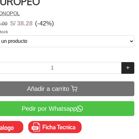
EUROPEO
ONOPOL
S/
38.28
(-42%)
6.00
stock
Añadir a carrito
Pedir por Whatsapp