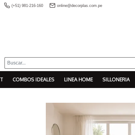
(+51) 981-216-160
online@decorplas.com.pe
T
COMBOS IDEALES
LINEA HOME
SILLONERIA