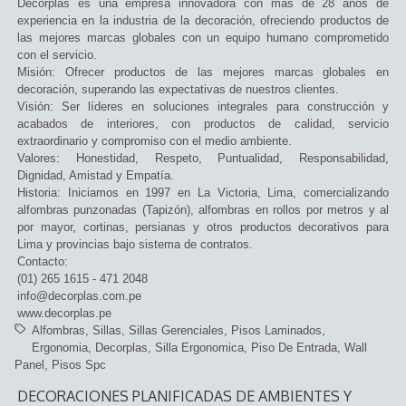
Decorplas es una empresa innovadora con más de 28 años de
experiencia en la industria de la decoración, ofreciendo productos de
las mejores marcas globales con un equipo humano comprometido
con el servicio.
Misión: Ofrecer productos de las mejores marcas globales en
decoración, superando las expectativas de nuestros clientes.
Visión: Ser líderes en soluciones integrales para construcción y
acabados de interiores, con productos de calidad, servicio
extraordinario y compromiso con el medio ambiente.
Valores: Honestidad, Respeto, Puntualidad, Responsabilidad,
Dignidad, Amistad y Empatía.
Historia: Iniciamos en 1997 en La Victoria, Lima, comercializando
alfombras punzonadas (Tapizón), alfombras en rollos por metros y al
por mayor, cortinas, persianas y otros productos decorativos para
Lima y provincias bajo sistema de contratos.
Contacto:
(01) 265 1615 - 471 2048
info@decorplas.com.pe
www.decorplas.pe
Alfombras
Sillas
Sillas Gerenciales
Pisos Laminados
Ergonomia
Decorplas
Silla Ergonomica
Piso De Entrada
Wall
Panel
Pisos Spc
DECORACIONES PLANIFICADAS DE AMBIENTES Y