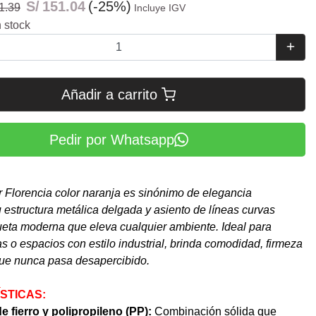
S/
151.04
(-25%)
1.39
Incluye IGV
 stock
Añadir a carrito
Pedir por Whatsapp
ar Florencia color naranja es sinónimo de elegancia
 estructura metálica delgada y asiento de líneas curvas
ueta moderna que eleva cualquier ambiente. Ideal para
as o espacios con estilo industrial, brinda comodidad, firmeza
que nunca pasa desapercibido.
STICAS:
e fierro y polipropileno (PP):
Combinación sólida que