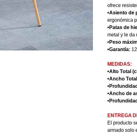
ofrece resiste
•Asiento de 
ergonómica 
•Patas de hi
metal y le da
•Peso máxim
•Garantía:
12
MEDIDAS:
•Alto Total (
•Ancho Total
•Profundidad
•Ancho de as
•Profundidad
ENTREGA D
El producto se
armado solo e