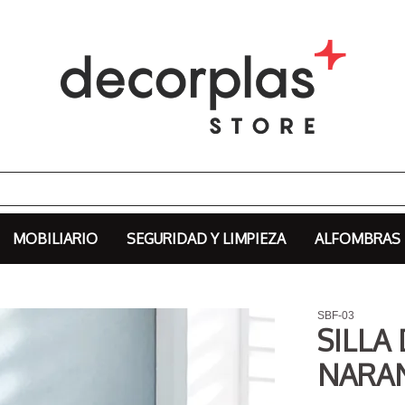
MOBILIARIO
SEGURIDAD Y LIMPIEZA
ALFOMBRAS
SBF-03
SILLA
NARA