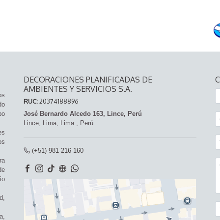
DECORACIONES PLANIFICADAS DE
AMBIENTES Y SERVICIOS S.A.
os
RUC:
20374188896
do
po
José Bernardo Alcedo 163, Lince, Perú
Lince,
Lima, Lima
,
Perú
es
os
(+51) 981-216-160
ra
de
io
d,
a,