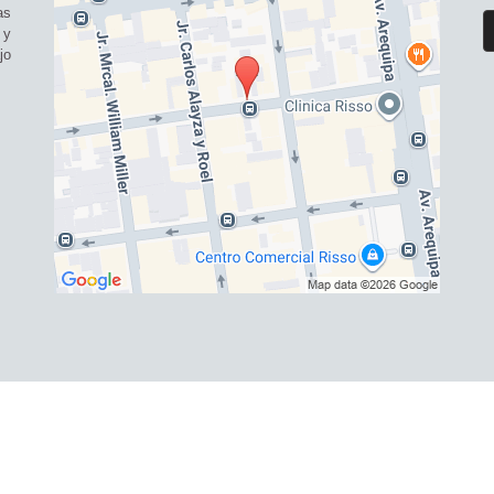
as
 y
jo
SERVICIOS S.A.
- Todos los derechos reservados
|
Términos y Condicione
ies
|
Formas de pago
|
Promociones y Cupones
|
Tarifas y zonas de reparto