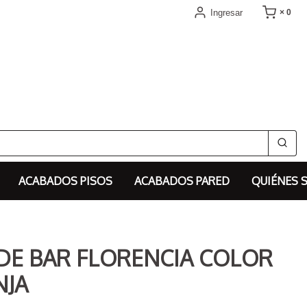
Ingresar
× 0
ACABADOS PISOS
ACABADOS PARED
QUIÉNES 
 DE BAR FLORENCIA COLOR
NJA