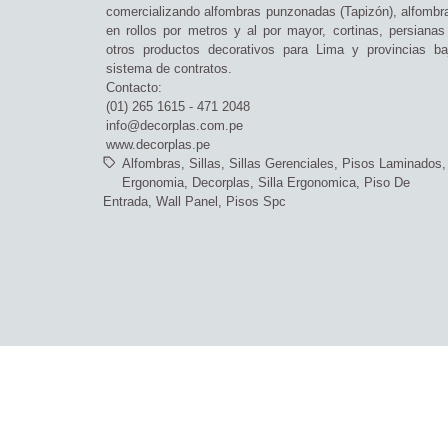
comercializando alfombras punzonadas (Tapizón), alfombr
en rollos por metros y al por mayor, cortinas, persianas
otros productos decorativos para Lima y provincias ba
sistema de contratos.
Contacto:
(01) 265 1615 - 471 2048
info@decorplas.com.pe
www.decorplas.pe
Alfombras
Sillas
Sillas Gerenciales
Pisos Laminados
Ergonomia
Decorplas
Silla Ergonomica
Piso De
Entrada
Wall Panel
Pisos Spc
Copyright© 2026 DECORACIONES PLANIFICADAS DE AMBIENTES Y 
privacidad
|
Política de calidad, garantía y devoluciones
|
Política de cook