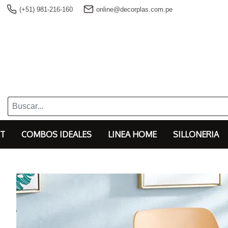
(+51) 981-216-160
online@decorplas.com.pe
T
COMBOS IDEALES
LINEA HOME
SILLONERIA