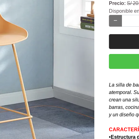
Precio:
S/ 20
Disponible en
La silla de b
atemporal. Su
crean una sil
barras, cocin
y un diseño 
CARACTERÍ
•Estructura d