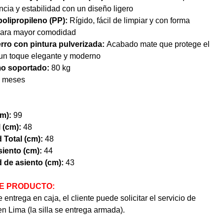
ncia y estabilidad con un diseño ligero
polipropileno (PP):
Rígido, fácil de limpiar y con forma
para mayor comodidad
erro con pintura pulverizada:
Acabado mate que protege el
 un toque elegante y moderno
o soportado:
80 kg
 meses
cm):
99
 (cm):
48
 Total (cm):
48
iento (cm):
44
 de asiento (cm):
43
E PRODUCTO:
 entrega en caja, el cliente puede solicitar el servicio de
n Lima (la silla se entrega armada).