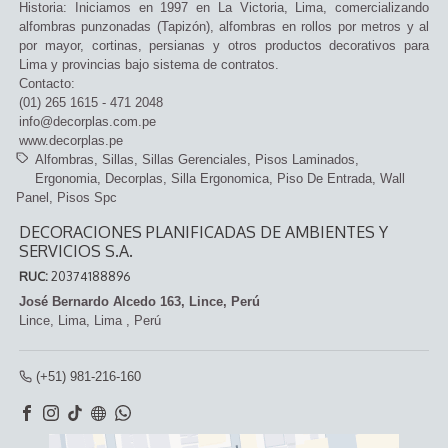
Historia: Iniciamos en 1997 en La Victoria, Lima, comercializando
alfombras punzonadas (Tapizón), alfombras en rollos por metros y al
por mayor, cortinas, persianas y otros productos decorativos para
Lima y provincias bajo sistema de contratos.
Contacto:
(01) 265 1615 - 471 2048
info@decorplas.com.pe
www.decorplas.pe
Alfombras
Sillas
Sillas Gerenciales
Pisos Laminados
Ergonomia
Decorplas
Silla Ergonomica
Piso De Entrada
Wall
Panel
Pisos Spc
DECORACIONES PLANIFICADAS DE AMBIENTES Y
SERVICIOS S.A.
RUC:
20374188896
José Bernardo Alcedo 163, Lince, Perú
Lince,
Lima, Lima
,
Perú
(+51) 981-216-160