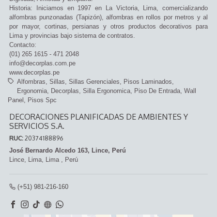
Historia: Iniciamos en 1997 en La Victoria, Lima, comercializando
alfombras punzonadas (Tapizón), alfombras en rollos por metros y al
por mayor, cortinas, persianas y otros productos decorativos para
Lima y provincias bajo sistema de contratos.
Contacto:
(01) 265 1615 - 471 2048
info@decorplas.com.pe
www.decorplas.pe
Alfombras
Sillas
Sillas Gerenciales
Pisos Laminados
Ergonomia
Decorplas
Silla Ergonomica
Piso De Entrada
Wall
Panel
Pisos Spc
DECORACIONES PLANIFICADAS DE AMBIENTES Y
SERVICIOS S.A.
RUC:
20374188896
José Bernardo Alcedo 163, Lince, Perú
Lince,
Lima, Lima
,
Perú
(+51) 981-216-160