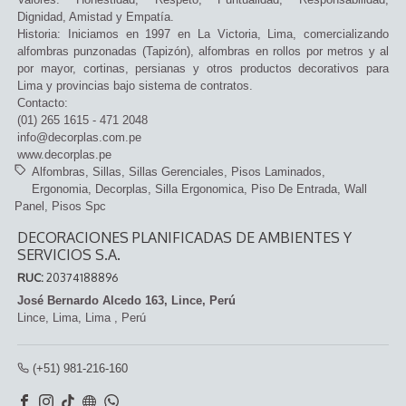
Dignidad, Amistad y Empatía.
Historia: Iniciamos en 1997 en La Victoria, Lima, comercializando
alfombras punzonadas (Tapizón), alfombras en rollos por metros y al
por mayor, cortinas, persianas y otros productos decorativos para
Lima y provincias bajo sistema de contratos.
Contacto:
(01) 265 1615 - 471 2048
info@decorplas.com.pe
www.decorplas.pe
Alfombras
Sillas
Sillas Gerenciales
Pisos Laminados
Ergonomia
Decorplas
Silla Ergonomica
Piso De Entrada
Wall
Panel
Pisos Spc
DECORACIONES PLANIFICADAS DE AMBIENTES Y
SERVICIOS S.A.
RUC:
20374188896
José Bernardo Alcedo 163, Lince, Perú
Lince,
Lima, Lima
,
Perú
(+51) 981-216-160