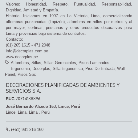
Valores: Honestidad, Respeto, Puntualidad, Responsabilidad,
Dignidad, Amistad y Empatía.
Historia: Iniciamos en 1997 en La Victoria, Lima, comercializando
alfombras punzonadas (Tapizón), alfombras en rollos por metros y al
por mayor, cortinas, persianas y otros productos decorativos para
Lima y provincias bajo sistema de contratos.
Contacto:
(01) 265 1615 - 471 2048
info@decorplas.com.pe
www.decorplas.pe
Alfombras
Sillas
Sillas Gerenciales
Pisos Laminados
Ergonomia
Decorplas
Silla Ergonomica
Piso De Entrada
Wall
Panel
Pisos Spc
DECORACIONES PLANIFICADAS DE AMBIENTES Y
SERVICIOS S.A.
RUC:
20374188896
José Bernardo Alcedo 163, Lince, Perú
Lince,
Lima, Lima
,
Perú
(+51) 981-216-160