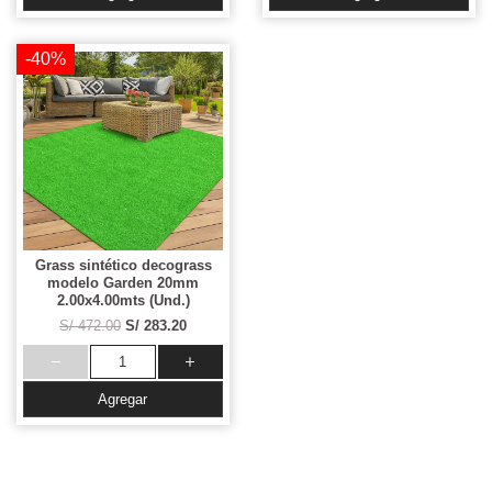
-40%
Grass sintético decograss
modelo Garden 20mm
2.00x4.00mts (Und.)
S/ 472.00
S/ 283.20
Agregar