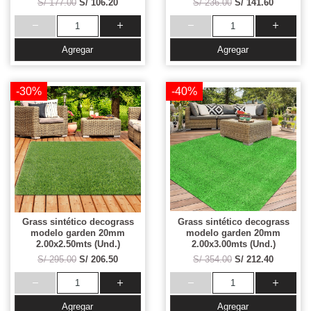
S/ 177.00
S/ 106.20
S/ 236.00
S/ 141.60
Agregar
Agregar
-30%
-40%
Grass sintético decograss
Grass sintético decograss
modelo garden 20mm
modelo garden 20mm
2.00x2.50mts (Und.)
2.00x3.00mts (Und.)
S/ 295.00
S/ 206.50
S/ 354.00
S/ 212.40
Agregar
Agregar