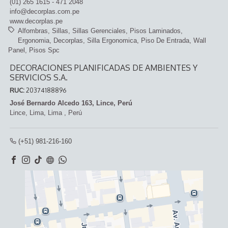
(01) 265 1615 - 471 2048
info@decorplas.com.pe
www.decorplas.pe
Alfombras
Sillas
Sillas Gerenciales
Pisos Laminados
Ergonomia
Decorplas
Silla Ergonomica
Piso De Entrada
Wall
Panel
Pisos Spc
DECORACIONES PLANIFICADAS DE AMBIENTES Y
SERVICIOS S.A.
RUC:
20374188896
José Bernardo Alcedo 163, Lince, Perú
Lince,
Lima, Lima
,
Perú
(+51) 981-216-160