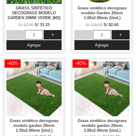
GRASS SINTÉTICO
Grass sintético decograss
DECOGRASS MODELO
modelo Garden 20mm
GARDEN 20MM VERDE (M2)
1.00x2.00mts (Und.)
S/ 52.90
S/ 33.33
S/ 118.00
S/ 82.60
Agregar
Agregar
-40%
-40%
Grass sintético decograss
Grass sintético decograss
modelo garden 20mm
modelo garden 20mm
1.50x2.00mts (Und.)
2.00x2.00mts (Und.)