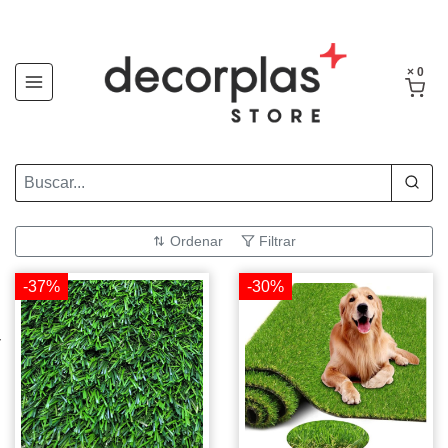
× 0
Ordenar
Filtrar
-37%
-30%