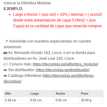
colocar la Alfombra Modular.
EJEMPLO:
Largo x Ancho = (xxx m2) + 10% ( merma) = ( xxxm2)
dividir entre presentacion de cajas 5.00m2 = (xxx
Cajas) es la cantidad de cajas que nesecita comprar.
📌 Asesórate con nuestros especialistas en nuestro
showroom
🏡 Av. Bernardo Alcedo 163, Lince, o en la tienda para
distribuidores en Av. José Leal 140, Lince.
👉 Conoce más:
https://decorplas.pe/alfombra_modular/
➡️ Ser distribuidor:
https://decorplas.pe/distribuidor/
➡️ Catálogo Alfombras
https://decorplas.pe/alfombras-
decorplas/
Alto
Largo
Ancho
Peso
0.18 cm
0.52 cm
0.52 cm
25.50 g