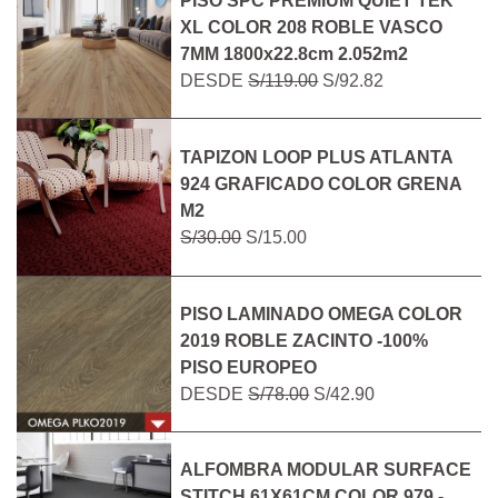
PISO SPC PREMIUM QUIET TEK
XL COLOR 208 ROBLE VASCO
7MM 1800x22.8cm 2.052m2
DESDE
S/119.00
S/92.82
TAPIZON LOOP PLUS ATLANTA
924 GRAFICADO COLOR GRENA
M2
S/30.00
S/15.00
PISO LAMINADO OMEGA COLOR
2019 ROBLE ZACINTO -100%
PISO EUROPEO
DESDE
S/78.00
S/42.90
ALFOMBRA MODULAR SURFACE
STITCH 61X61CM COLOR 979 -