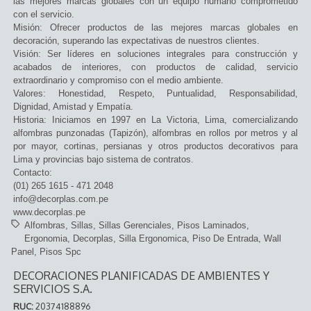
las mejores marcas globales con un equipo humano comprometido
con el servicio.
Misión: Ofrecer productos de las mejores marcas globales en
decoración, superando las expectativas de nuestros clientes.
Visión: Ser líderes en soluciones integrales para construcción y
acabados de interiores, con productos de calidad, servicio
extraordinario y compromiso con el medio ambiente.
Valores: Honestidad, Respeto, Puntualidad, Responsabilidad,
Dignidad, Amistad y Empatía.
Historia: Iniciamos en 1997 en La Victoria, Lima, comercializando
alfombras punzonadas (Tapizón), alfombras en rollos por metros y al
por mayor, cortinas, persianas y otros productos decorativos para
Lima y provincias bajo sistema de contratos.
Contacto:
(01) 265 1615 - 471 2048
info@decorplas.com.pe
www.decorplas.pe
Alfombras
Sillas
Sillas Gerenciales
Pisos Laminados
Ergonomia
Decorplas
Silla Ergonomica
Piso De Entrada
Wall
Panel
Pisos Spc
DECORACIONES PLANIFICADAS DE AMBIENTES Y
SERVICIOS S.A.
RUC:
20374188896