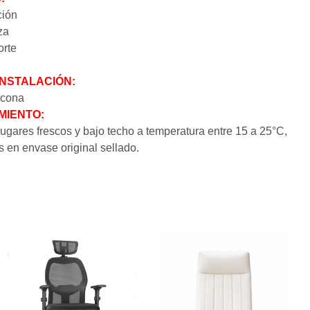
ción
za
orte
INSTALACIÓN:
licona
IENTO:
ugares frescos y bajo techo a temperatura entre 15 a 25°C,
 en envase original sellado.