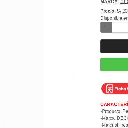
MARCA:
DE
Precio:
S/ 20
Disponible en
CARACTERÍ
•Producto: 
•Marca: DE
•Material: re