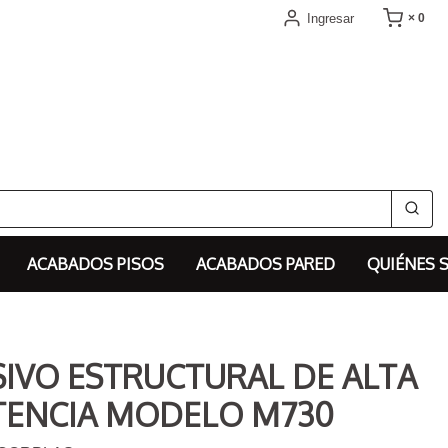
Ingresar
× 0
ACABADOS PISOS
ACABADOS PARED
QUIÉNES 
IVO ESTRUCTURAL DE ALTA
TENCIA MODELO M730