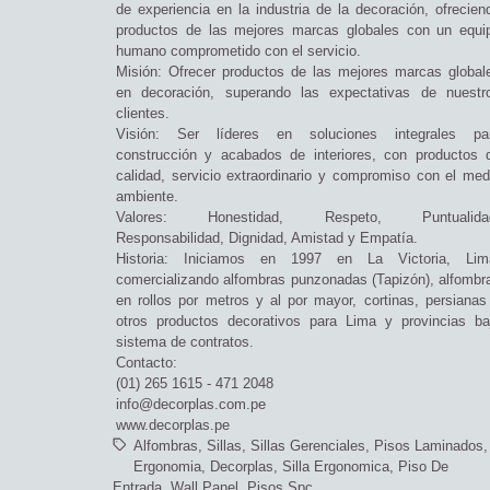
de experiencia en la industria de la decoración, ofrecien
productos de las mejores marcas globales con un equi
humano comprometido con el servicio.
Misión: Ofrecer productos de las mejores marcas global
en decoración, superando las expectativas de nuestr
clientes.
Visión: Ser líderes en soluciones integrales pa
construcción y acabados de interiores, con productos 
calidad, servicio extraordinario y compromiso con el med
ambiente.
Valores: Honestidad, Respeto, Puntualida
Responsabilidad, Dignidad, Amistad y Empatía.
Historia: Iniciamos en 1997 en La Victoria, Lim
comercializando alfombras punzonadas (Tapizón), alfombr
en rollos por metros y al por mayor, cortinas, persianas
otros productos decorativos para Lima y provincias ba
sistema de contratos.
Contacto:
(01) 265 1615 - 471 2048
info@decorplas.com.pe
www.decorplas.pe
Alfombras
Sillas
Sillas Gerenciales
Pisos Laminados
Ergonomia
Decorplas
Silla Ergonomica
Piso De
Entrada
Wall Panel
Pisos Spc