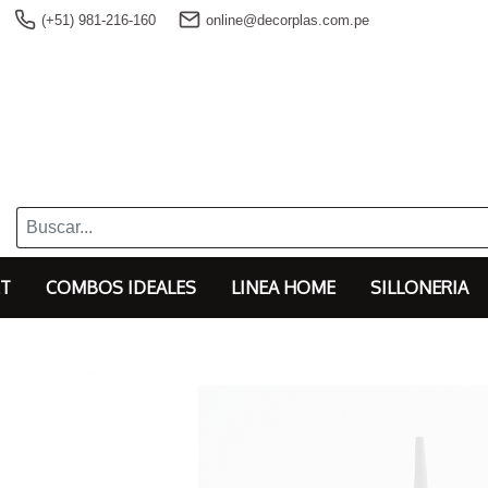
(+51) 981-216-160
online@decorplas.com.pe
T
COMBOS IDEALES
LINEA HOME
SILLONERIA