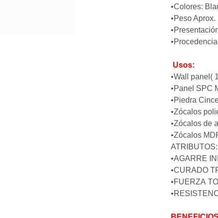
•Colores: Bl
•Peso Aprox. 
•Presentación
•Procedencia 
Usos:
•Wall panel( 1
•Panel SPC Má
•Piedra Cince
•Zócalos polie
•Zócalos de al
•Zócalos MDF 
ATRIBUTOS:
•AGARRE I
•CURADO T
•FUERZA TO
•RESISTENCI
BENEFICIOS