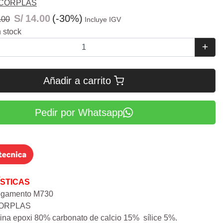
CORPLAS
S/
14.00
(-30%)
.00
Incluye IGV
 stock
Añadir a carrito
Pedir por Whatsapp
STICAS
Pegamento M730
CORPLAS
sina epoxi 80% carbonato de calcio 15% sílice 5%.