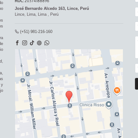
RUC:
20374188896
do
po
José Bernardo Alcedo 163, Lince, Perú
Lince,
Lima, Lima
,
Perú
es
os
(+51) 981-216-160
ra
de
io
d,
a,
as
 y
jo