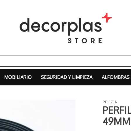
MOBILIARIO
SEGURIDAD Y LIMPIEZA
ALFOMBRAS
PF1171N
PERFI
49MM