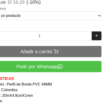
S/
16.20
(-10%)
8.00
stock
Añadir a carrito
Pedir por Whatsapp
STICAS
o : Perfil de Borde PVC 49MM
: Colombia
n : 20mX4.9cmX1mm
mm