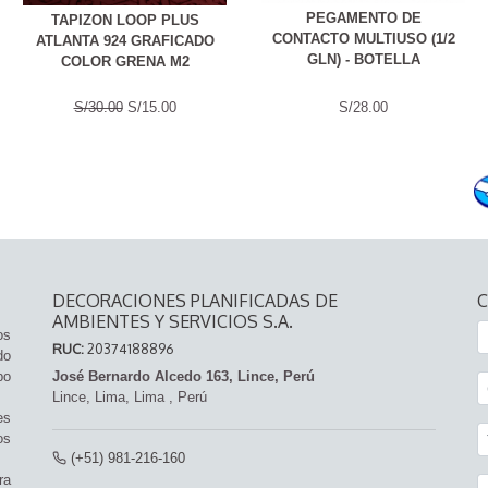
PEGAMENTO DE
TAPIZON LOOP PLUS
CONTACTO MULTIUSO (1/2
ATLANTA 924 GRAFICADO
GLN) - BOTELLA
COLOR GRENA M2
S/30.00
S/15.00
S/28.00
DECORACIONES PLANIFICADAS DE
AMBIENTES Y SERVICIOS S.A.
os
RUC:
20374188896
do
po
José Bernardo Alcedo 163, Lince, Perú
Lince,
Lima, Lima
,
Perú
es
os
(+51) 981-216-160
ra