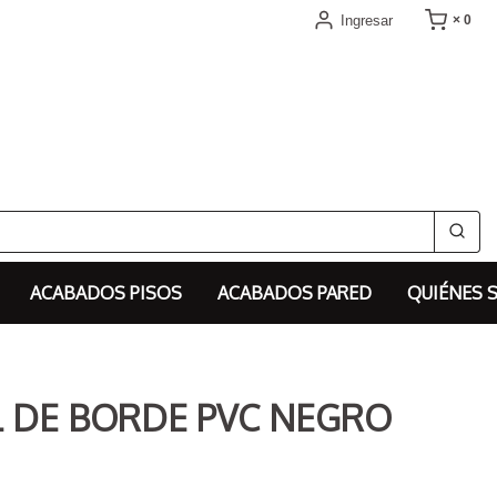
Ingresar
× 0
ACABADOS PISOS
ACABADOS PARED
QUIÉNES 
L DE BORDE PVC NEGRO