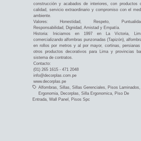
construcción y acabados de interiores, con productos 
calidad, servicio extraordinario y compromiso con el med
ambiente.
Valores: Honestidad, Respeto, Puntualida
Responsabilidad, Dignidad, Amistad y Empatía.
Historia: Iniciamos en 1997 en La Victoria, Lim
comercializando alfombras punzonadas (Tapizón), alfombr
en rollos por metros y al por mayor, cortinas, persianas
otros productos decorativos para Lima y provincias ba
sistema de contratos.
Contacto:
(01) 265 1615 - 471 2048
info@decorplas.com.pe
www.decorplas.pe
Alfombras
Sillas
Sillas Gerenciales
Pisos Laminados
Ergonomia
Decorplas
Silla Ergonomica
Piso De
Entrada
Wall Panel
Pisos Spc