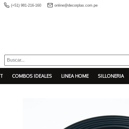
(+51) 981-216-160
online@decorplas.com.pe
T
COMBOS IDEALES
LINEA HOME
SILLONERIA