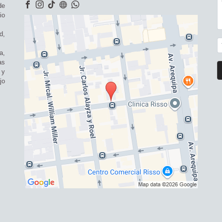
de
io
d,
a,
as
 y
jo