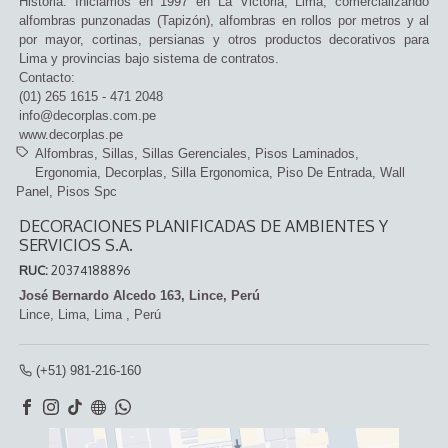
Historia: Iniciamos en 1997 en La Victoria, Lima, comercializando
alfombras punzonadas (Tapizón), alfombras en rollos por metros y al
por mayor, cortinas, persianas y otros productos decorativos para
Lima y provincias bajo sistema de contratos.
Contacto:
(01) 265 1615 - 471 2048
info@decorplas.com.pe
www.decorplas.pe
Alfombras
Sillas
Sillas Gerenciales
Pisos Laminados
Ergonomia
Decorplas
Silla Ergonomica
Piso De Entrada
Wall
Panel
Pisos Spc
DECORACIONES PLANIFICADAS DE AMBIENTES Y
SERVICIOS S.A.
RUC:
20374188896
José Bernardo Alcedo 163, Lince, Perú
Lince,
Lima, Lima
,
Perú
(+51) 981-216-160