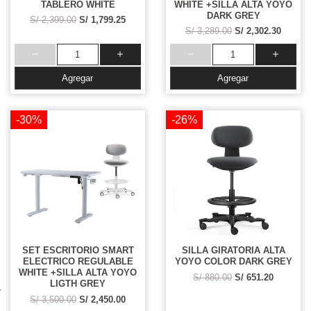
TABLERO WHITE
WHITE +SILLA ALTA YOYO
DARK GREY
S/ 2,399.00
S/ 1,799.25
S/ 3,289.00
S/ 2,302.30
Agregar
Agregar
-30%
-26%
SET ESCRITORIO SMART
SILLA GIRATORIA ALTA
ELECTRICO REGULABLE
YOYO COLOR DARK GREY
WHITE +SILLA ALTA YOYO
S/ 880.00
S/ 651.20
LIGTH GREY
S/ 3,500.00
S/ 2,450.00