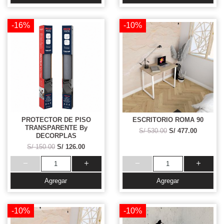
-16%
-10%
PROTECTOR DE PISO
ESCRITORIO ROMA 90
TRANSPARENTE By
S/ 530.00
S/ 477.00
DECORPLAS
S/ 150.00
S/ 126.00
Agregar
Agregar
-10%
-10%