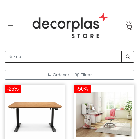
× 0
Ordenar
Filtrar
-25%
-50%