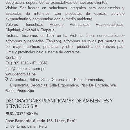
decoración, superando las expectativas de nuestros clientes.
Visión: Ser líderes en soluciones integrales para construcción y
acabados de interiores, con productos de calidad, servicio
extraordinario y compromiso con el medio ambiente.
Valores: Honestidad, Respeto, Puntualidad, Responsabilidad,
Dignidad, Amistad y Empatía.
Historia: Iniciamos en 1997 en La Victoria, Lima, comercializando
alfombras punzonadas (Tapizón), alfombras en rollos por metros y al
por mayor, cortinas, persianas y otros productos decorativos para
Lima y provincias bajo sistema de contratos.
Contacto:
(01) 265 1615 - 471 2048
info@decorplas.com.pe
www.decorplas.pe
Alfombras
Sillas
Sillas Gerenciales
Pisos Laminados
Ergonomia
Decorplas
Silla Ergonomica
Piso De Entrada
Wall
Panel
Pisos Spc
DECORACIONES PLANIFICADAS DE AMBIENTES Y
SERVICIOS S.A.
RUC:
20374188896
José Bernardo Alcedo 163, Lince, Perú
Lince,
Lima, Lima
,
Perú