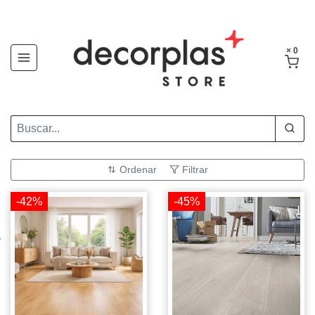
× 0
Ordenar
Filtrar
-42%
-45%