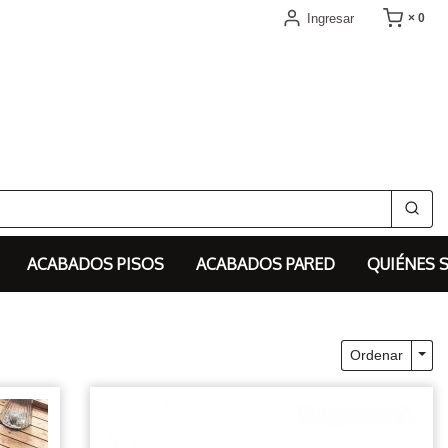
Ingresar
× 0
ACABADOS PISOS
ACABADOS PARED
QUIÉNES 
Togg
Ordenar