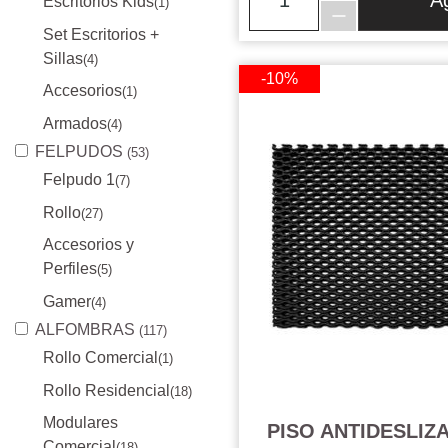
A
Escritorios Kids
(1)
Set Escritorios +
Sillas
(4)
-10%
Accesorios
(1)
Armados
(4)
FELPUDOS
(53)
Felpudo 1
(7)
Rollo
(27)
Accesorios y
Perfiles
(5)
Gamer
(4)
ALFOMBRAS
(117)
Rollo Comercial
(1)
Rollo Residencial
(18)
Modulares
PISO ANTIDESLIZ
Comercial
(18)