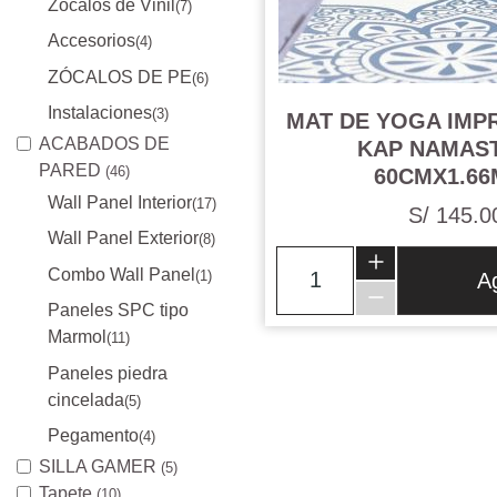
Zocalos de Vinil
(7)
Accesorios
(4)
ZÓCALOS DE PE
(6)
Instalaciones
(3)
MAT DE YOGA IMP
ACABADOS DE
KAP NAMAS
PARED
(46)
60CMX1.66
Wall Panel Interior
(17)
S/ 145.0
Wall Panel Exterior
(8)
Combo Wall Panel
(1)
A
Paneles SPC tipo
Marmol
(11)
Paneles piedra
cincelada
(5)
Pegamento
(4)
SILLA GAMER
(5)
Tapete
(10)