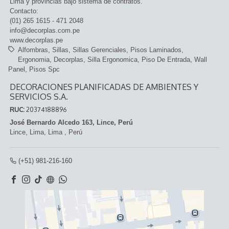
Lima y provincias bajo sistema de contratos.
Contacto:
(01) 265 1615 - 471 2048
info@decorplas.com.pe
www.decorplas.pe
Alfombras
Sillas
Sillas Gerenciales
Pisos Laminados
Ergonomia
Decorplas
Silla Ergonomica
Piso De Entrada
Wall
Panel
Pisos Spc
DECORACIONES PLANIFICADAS DE AMBIENTES Y
SERVICIOS S.A.
RUC:
20374188896
José Bernardo Alcedo 163, Lince, Perú
Lince,
Lima, Lima
,
Perú
(+51) 981-216-160