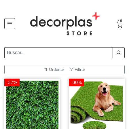
× 0
Ordenar
Filtrar
-37%
-30%