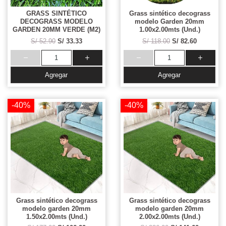
GRASS SINTÉTICO
Grass sintético decograss
DECOGRASS MODELO
modelo Garden 20mm
GARDEN 20MM VERDE (M2)
1.00x2.00mts (Und.)
S/ 52.90
S/ 33.33
S/ 118.00
S/ 82.60
Agregar
Agregar
-40%
-40%
Grass sintético decograss
Grass sintético decograss
modelo garden 20mm
modelo garden 20mm
1.50x2.00mts (Und.)
2.00x2.00mts (Und.)