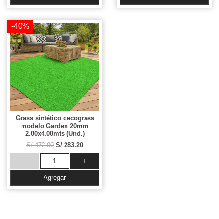
-40%
Grass sintético decograss
modelo Garden 20mm
2.00x4.00mts (Und.)
S/ 472.00
S/ 283.20
Agregar