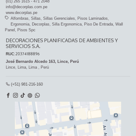
(01) 265 1615 - 471 2048
info@decorplas.com.pe
www.decorplas.pe
Alfombras
Sillas
Sillas Gerenciales
Pisos Laminados
Ergonomia
Decorplas
Silla Ergonomica
Piso De Entrada
Wall
Panel
Pisos Spc
DECORACIONES PLANIFICADAS DE AMBIENTES Y
SERVICIOS S.A.
RUC:
20374188896
José Bernardo Alcedo 163, Lince, Perú
Lince,
Lima, Lima
,
Perú
(+51) 981-216-160