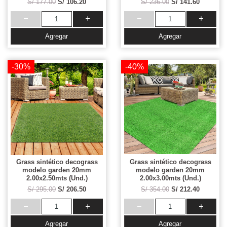
S/ 177.00
S/ 106.20
S/ 236.00
S/ 141.60
Agregar
Agregar
-30%
-40%
Grass sintético decograss
Grass sintético decograss
modelo garden 20mm
modelo garden 20mm
2.00x2.50mts (Und.)
2.00x3.00mts (Und.)
S/ 295.00
S/ 206.50
S/ 354.00
S/ 212.40
Agregar
Agregar