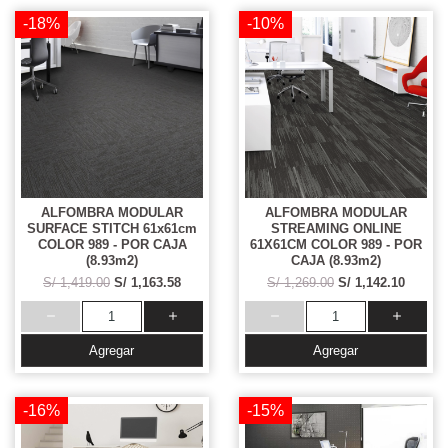
-18%
-10%
ALFOMBRA MODULAR
ALFOMBRA MODULAR
SURFACE STITCH 61x61cm
STREAMING ONLINE
COLOR 989 - POR CAJA
61X61CM COLOR 989 - POR
(8.93m2)
CAJA (8.93m2)
S/ 1,419.00
S/ 1,163.58
S/ 1,269.00
S/ 1,142.10
Agregar
Agregar
-16%
-15%