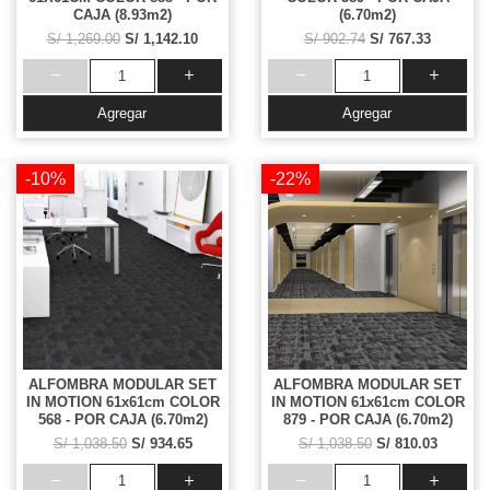
CAJA (8.93m2)
(6.70m2)
S/ 1,269.00
S/ 1,142.10
S/ 902.74
S/ 767.33
Agregar
Agregar
-10%
-22%
ALFOMBRA MODULAR SET
ALFOMBRA MODULAR SET
IN MOTION 61x61cm COLOR
IN MOTION 61x61cm COLOR
568 - POR CAJA (6.70m2)
879 - POR CAJA (6.70m2)
S/ 1,038.50
S/ 934.65
S/ 1,038.50
S/ 810.03