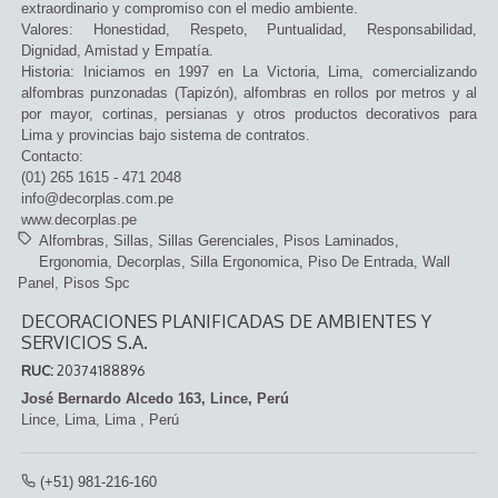
extraordinario y compromiso con el medio ambiente.
Valores: Honestidad, Respeto, Puntualidad, Responsabilidad,
Dignidad, Amistad y Empatía.
Historia: Iniciamos en 1997 en La Victoria, Lima, comercializando
alfombras punzonadas (Tapizón), alfombras en rollos por metros y al
por mayor, cortinas, persianas y otros productos decorativos para
Lima y provincias bajo sistema de contratos.
Contacto:
(01) 265 1615 - 471 2048
info@decorplas.com.pe
www.decorplas.pe
Alfombras
Sillas
Sillas Gerenciales
Pisos Laminados
Ergonomia
Decorplas
Silla Ergonomica
Piso De Entrada
Wall
Panel
Pisos Spc
DECORACIONES PLANIFICADAS DE AMBIENTES Y
SERVICIOS S.A.
RUC:
20374188896
José Bernardo Alcedo 163, Lince, Perú
Lince,
Lima, Lima
,
Perú
(+51) 981-216-160