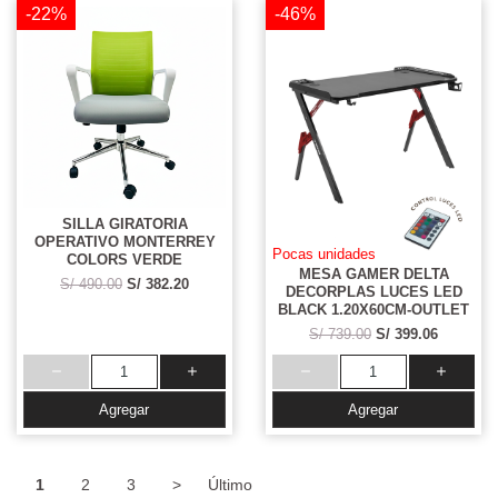
-22%
-46%
SILLA GIRATORIA
OPERATIVO MONTERREY
Pocas unidades
COLORS VERDE
MESA GAMER DELTA
S/ 490.00
S/ 382.20
DECORPLAS LUCES LED
BLACK 1.20X60CM-OUTLET
S/ 739.00
S/ 399.06
Agregar
Agregar
1
2
3
>
Último