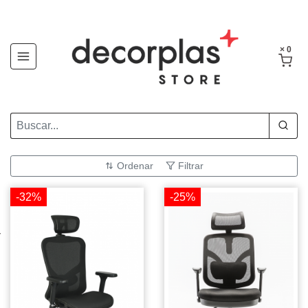
× 0
Ordenar
Filtrar
-32%
-25%