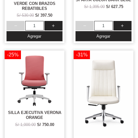
VERDE CON BRAZOS
S/ 1,395.00
S/ 627.75
REBATIBLES
S/ 530.00
S/ 397.50
Agregar
Agregar
-25%
-31%
SILLA EJECUTIVA VERONA
ORANGE
S/ 1,000.00
S/ 750.00