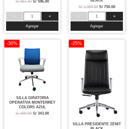
BLACK
S/ 851.43
S/ 596.00
S/ 1,000.00
S/ 750.00
Agregar
Agregar
-30%
-25%
SILLA GIRATORIA
OPERATIVA MONTERREY
COLORS AZUL
S/ 490.00
S/ 343.00
SILLA PRESIDENTE ZENIT
BLACK