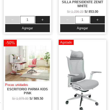
SILLA PRESIDENTE ZENIT
WHITE
S/ 1,236.23
S/ 853.00
Agregar
Agregar
Agotado
-50%
Pocas unidades
ESCRITORIO PARMA KIDS
PINK
S/ 1,979.00
S/ 989.50