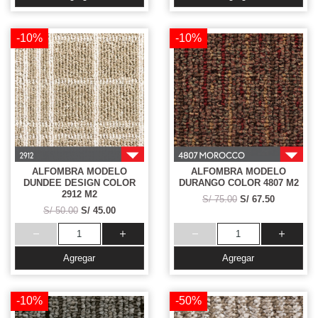
-10%
-10%
ALFOMBRA MODELO
ALFOMBRA MODELO
DUNDEE DESIGN COLOR
DURANGO COLOR 4807 M2
2912 M2
S/ 75.00
S/ 67.50
S/ 50.00
S/ 45.00
Agregar
Agregar
-10%
-50%