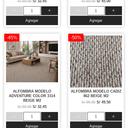
S/ 59.00
S/ 32.45
S/ 50.00
S/ 45.00
Agregar
Agregar
-45%
-50%
ALFOMBRA MODELO
ALFOMBRA MODELO CADIZ
ADVENTURE COLOR 3314
862 BEIGE M2
BEIGE M2
S/ 99.00
S/ 49.50
S/ 59.00
S/ 32.45
Agregar
Agregar