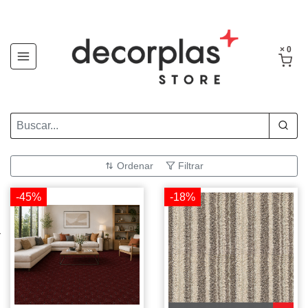
× 0
Ordenar
Filtrar
-45%
-18%