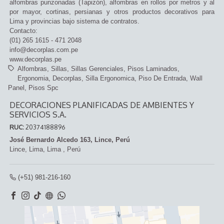
alfombras punzonadas (Tapizón), alfombras en rollos por metros y al
por mayor, cortinas, persianas y otros productos decorativos para
Lima y provincias bajo sistema de contratos.
Contacto:
(01) 265 1615 - 471 2048
info@decorplas.com.pe
www.decorplas.pe
Alfombras
Sillas
Sillas Gerenciales
Pisos Laminados
Ergonomia
Decorplas
Silla Ergonomica
Piso De Entrada
Wall
Panel
Pisos Spc
DECORACIONES PLANIFICADAS DE AMBIENTES Y
SERVICIOS S.A.
RUC:
20374188896
José Bernardo Alcedo 163, Lince, Perú
Lince,
Lima, Lima
,
Perú
(+51) 981-216-160