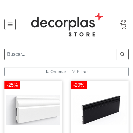
× 0
Ordenar
Filtrar
-25%
-20%