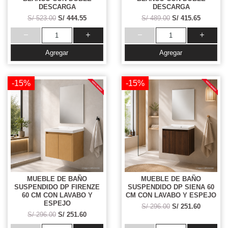
DESCARGA
DESCARGA
S/ 523.00
S/ 444.55
S/ 489.00
S/ 415.65
Agregar
Agregar
-15%
-15%
MUEBLE DE BAÑO
MUEBLE DE BAÑO
SUSPENDIDO DP FIRENZE
SUSPENDIDO DP SIENA 60
60 CM CON LAVABO Y
CM CON LAVABO Y ESPEJO
ESPEJO
S/ 296.00
S/ 251.60
S/ 296.00
S/ 251.60