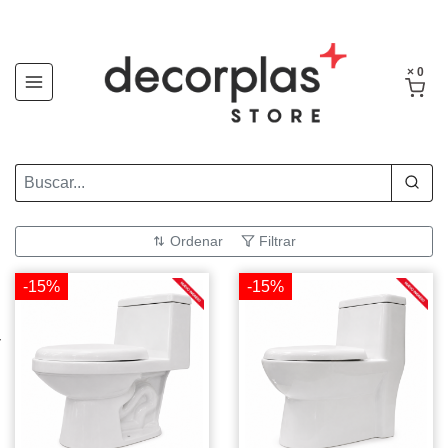
× 0
Ordenar
Filtrar
-15%
-15%