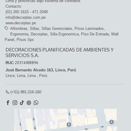
Lima y provincias bajo sistema de contratos.
Contacto:
(01) 265 1615 - 471 2048
info@decorplas.com.pe
www.decorplas.pe
Alfombras
Sillas
Sillas Gerenciales
Pisos Laminados
Ergonomia
Decorplas
Silla Ergonomica
Piso De Entrada
Wall
Panel
Pisos Spc
DECORACIONES PLANIFICADAS DE AMBIENTES Y
SERVICIOS S.A.
RUC:
20374188896
José Bernardo Alcedo 163, Lince, Perú
Lince,
Lima, Lima
,
Perú
(+51) 981-216-160