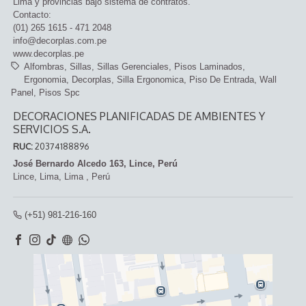
Lima y provincias bajo sistema de contratos.
Contacto:
(01) 265 1615 - 471 2048
info@decorplas.com.pe
www.decorplas.pe
Alfombras
Sillas
Sillas Gerenciales
Pisos Laminados
Ergonomia
Decorplas
Silla Ergonomica
Piso De Entrada
Wall
Panel
Pisos Spc
DECORACIONES PLANIFICADAS DE AMBIENTES Y
SERVICIOS S.A.
RUC:
20374188896
José Bernardo Alcedo 163, Lince, Perú
Lince,
Lima, Lima
,
Perú
(+51) 981-216-160