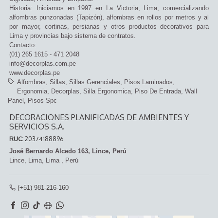
Historia: Iniciamos en 1997 en La Victoria, Lima, comercializando
alfombras punzonadas (Tapizón), alfombras en rollos por metros y al
por mayor, cortinas, persianas y otros productos decorativos para
Lima y provincias bajo sistema de contratos.
Contacto:
(01) 265 1615 - 471 2048
info@decorplas.com.pe
www.decorplas.pe
Alfombras
Sillas
Sillas Gerenciales
Pisos Laminados
Ergonomia
Decorplas
Silla Ergonomica
Piso De Entrada
Wall
Panel
Pisos Spc
DECORACIONES PLANIFICADAS DE AMBIENTES Y
SERVICIOS S.A.
RUC:
20374188896
José Bernardo Alcedo 163, Lince, Perú
Lince,
Lima, Lima
,
Perú
(+51) 981-216-160