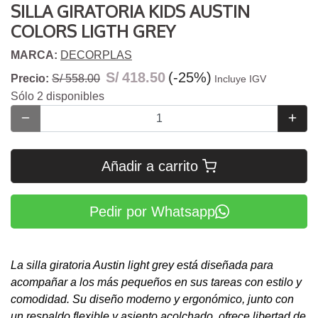
SILLA GIRATORIA KIDS AUSTIN
COLORS LIGTH GREY
MARCA:
DECORPLAS
S/
418.50
(-25%)
Precio:
S/ 558.00
Incluye IGV
Sólo 2 disponibles
Añadir a carrito
Pedir por Whatsapp
La silla giratoria Austin light grey está diseñada para
acompañar a los más pequeños en sus tareas con estilo y
comodidad. Su diseño moderno y ergonómico, junto con
un respaldo flexible y asiento acolchado, ofrece libertad de