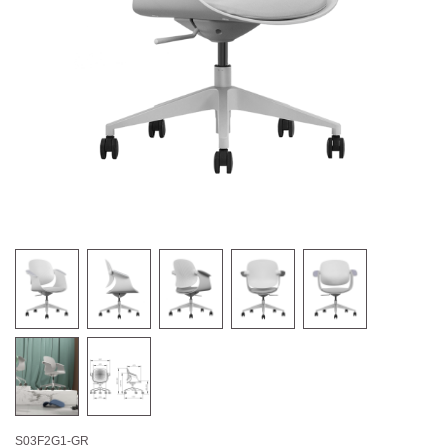
S03F2G1-GR