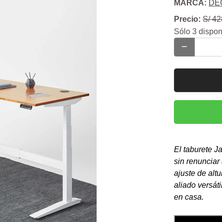
MARCA:
DE
Precio:
S/ 42
Sólo 3 dispon
El taburete J
sin renunciar
ajuste de alt
aliado versát
en casa.