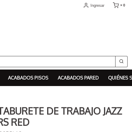
Ingresar
× 0
ACABADOS PISOS
ACABADOS PARED
QUIÉNES 
 TABURETE DE TRABAJO JAZZ
RS RED