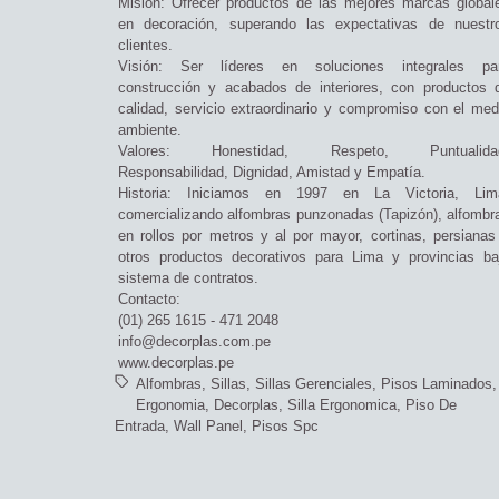
Misión: Ofrecer productos de las mejores marcas global
en decoración, superando las expectativas de nuestr
clientes.
Visión: Ser líderes en soluciones integrales pa
construcción y acabados de interiores, con productos 
calidad, servicio extraordinario y compromiso con el med
ambiente.
Valores: Honestidad, Respeto, Puntualida
Responsabilidad, Dignidad, Amistad y Empatía.
Historia: Iniciamos en 1997 en La Victoria, Lim
comercializando alfombras punzonadas (Tapizón), alfombr
en rollos por metros y al por mayor, cortinas, persianas
otros productos decorativos para Lima y provincias ba
sistema de contratos.
Contacto:
(01) 265 1615 - 471 2048
info@decorplas.com.pe
www.decorplas.pe
Alfombras
Sillas
Sillas Gerenciales
Pisos Laminados
Ergonomia
Decorplas
Silla Ergonomica
Piso De
Entrada
Wall Panel
Pisos Spc