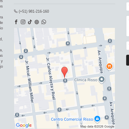
es
os
(+51) 981-216-160
ra
de
io
d,
a,
as
 y
jo