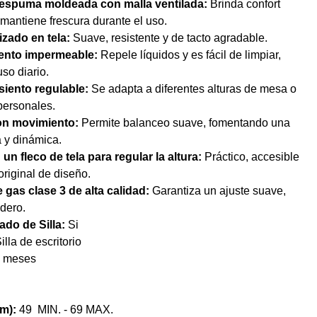
 espuma moldeada con malla ventilada:
Brinda confort
mantiene frescura durante el uso.
izado en tela:
Suave, resistente y de tacto agradable.
siento impermeable:
Repele líquidos y es fácil de limpiar,
uso diario.
asiento regulable:
Se adapta a diferentes alturas de mesa o
personales.
on movimiento:
Permite balanceo suave, fomentando una
a y dinámica.
un fleco de tela para regular la altura:
Práctico, accesible
original de diseño.
 gas clase 3 de alta calidad:
Garantiza un ajuste suave,
dero.
do de Silla:
Si
illa de escritorio
 meses
cm):
49 MIN. - 69 MAX.