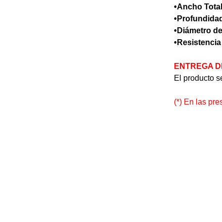
•Ancho Total
•Profundidad
•Diámetro de
•Resistencia
ENTREGA D
El producto s
(*) En las pr