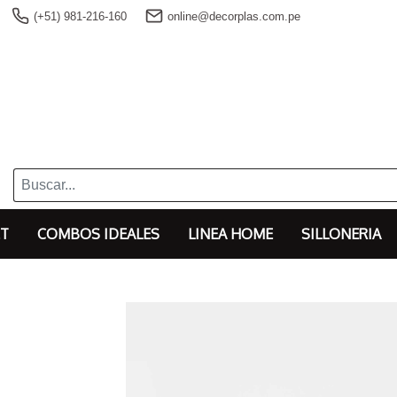
(+51) 981-216-160
online@decorplas.com.pe
T
COMBOS IDEALES
LINEA HOME
SILLONERIA