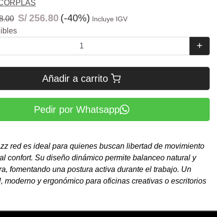
CORPLAS
S/
256.80
(-40%)
8.00
Incluye IGV
ibles
Añadir a carrito
Pedir por Whatsapp
azz red es ideal para quienes buscan libertad de movimiento
 al confort. Su diseño dinámico permite balanceo natural y
ura, fomentando una postura activa durante el trabajo. Un
il, moderno y ergonómico para oficinas creativas o escritorios