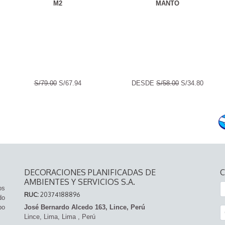
M2
MANTO
S/79.00
S/67.94
DESDE
S/58.00
S/34.80
DECORACIONES PLANIFICADAS DE
AMBIENTES Y SERVICIOS S.A.
os
RUC:
20374188896
do
po
José Bernardo Alcedo 163, Lince, Perú
Lince,
Lima, Lima
,
Perú