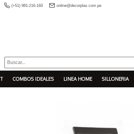
(+51) 981-216-160
online@decorplas.com.pe
T
COMBOS IDEALES
LINEA HOME
SILLONERIA