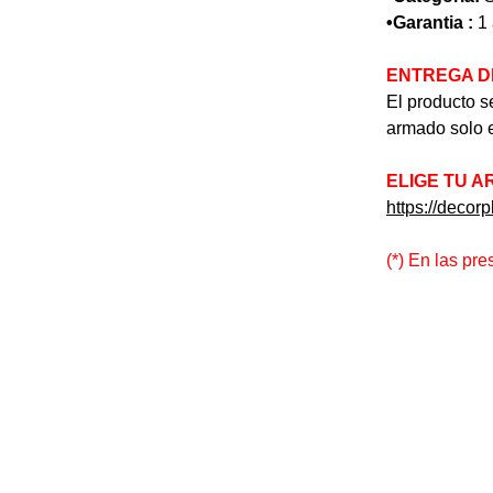
•Garantia :
1 
ENTREGA D
El producto se
armado solo e
ELIGE TU A
https://decor
(*) En las pr