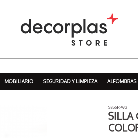
MOBILIARIO
SEGURIDAD Y LIMPIEZA
ALFOMBRAS
S855R-WG
SILLA
COLO