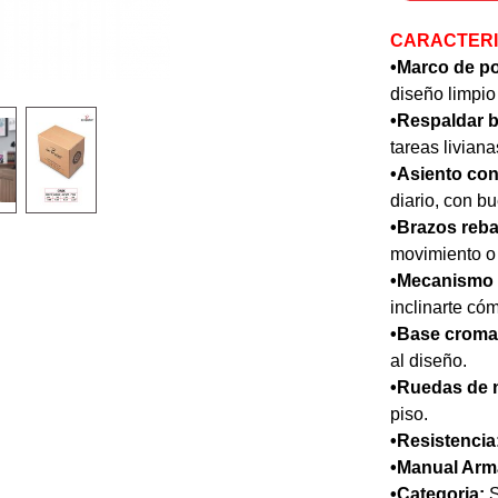
CARACTERI
•Marco de po
diseño limpi
•Respaldar b
tareas livian
•Asiento con
diario, con b
•Brazos reba
movimiento o 
•Mecanismo 
inclinarte có
•Base croma
al diseño.
•Ruedas de 
piso.
•Resistencia
•Manual Arma
•Categoria:
S