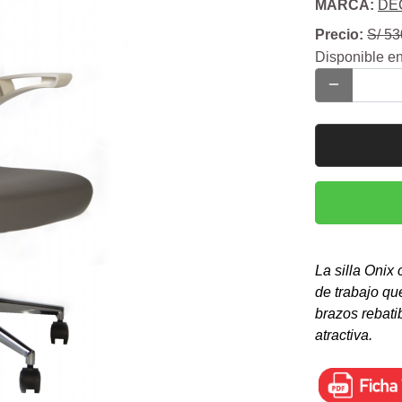
MARCA:
DE
Precio:
S/ 53
Disponible en
La silla Onix
de trabajo qu
brazos rebati
atractiva.