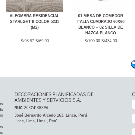
ALFOMBRA RESIDENCIAL
01 MESA DE COMEDOR
STARLGHT II COLOR 5231
ITALIA CUADRADO 60X60
(M2)
BLANCO + 02 SILLA DE
NAZCA BLANCO
S/98.57
S/69.00
S/700.00
S/434.00
DECORACIONES PLANIFICADAS DE
AMBIENTES Y SERVICIOS S.A.
os
RUC:
20374188896
do
po
José Bernardo Alcedo 163, Lince, Perú
Lince,
Lima, Lima
,
Perú
es
os