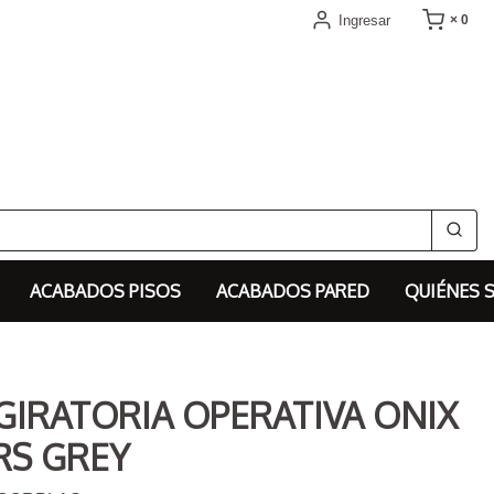
Ingresar
× 0
ACABADOS PISOS
ACABADOS PARED
QUIÉNES 
 GIRATORIA OPERATIVA ONIX
RS GREY