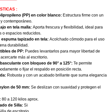
STICAS :
lipropileno (PP) en color blanco:
Estructura firme con un
o y contemporáneo.
ajo en tela malla:
Aporta frescura y flexibilidad, ideal para
as o espacios reducidos.
 espuma tapizado en tela:
Acolchado cómodo para el uso
uena durabilidad.
tibles de PP:
Puedes levantarlos para mayor libertad de
acercarte más al escritorio.
basculante con bloqueo de 90° a 125°:
Te permite
modamente o fijar el respaldo en posición recta.
da:
Robusta y con un acabado brillante que suma elegancia
nylon de 50 mm:
Se deslizan con suavidad y protegen el
:
80 a 120 kilos aprox.
do de Silla:
Si
illa de escritorio