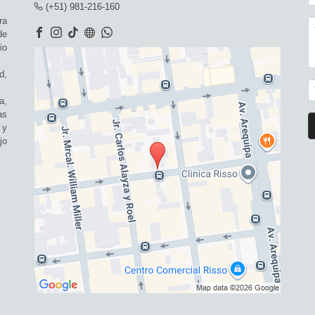
(+51) 981-216-160
ra
de
io
d,
a,
as
 y
jo